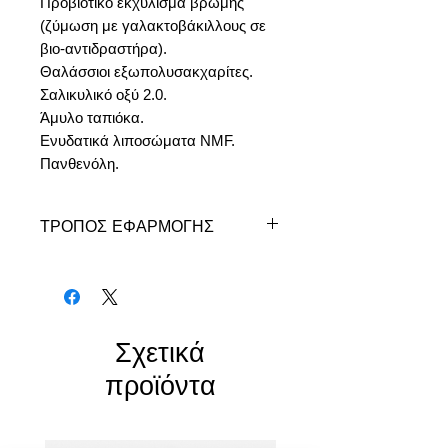
Προβιοτικό εκχύλισμα βρώμης
(ζύμωση με γαλακτοβάκιλλους σε
βιο-αντιδραστήρα).
Θαλάσσιοι εξωπολυσακχαρίτες.
Σαλικυλικό οξύ 2.0.
Άμυλο ταπιόκα.
Ενυδατικά λιποσώματα NMF.
Πανθενόλη.
ΤΡΟΠΟΣ ΕΦΑΡΜΟΓΗΣ
Αφού προηγηθεί καθαρισμός και
τόνωση απλώστε την απαιτούμενη
ποσότητα gel. Μπορείτε ακόμη να
χρησιμοποιήσετε από κάτω το
concentrate, για περαιτέρω βελτίωση
Σχετικά
των θετικών αποτελεσμάτων.
προϊόντα