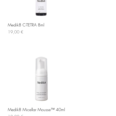
Medik8 C-TETRA 8ml
Τιμή
19,00 €
Medik8 Micellar Mousse™ 40ml