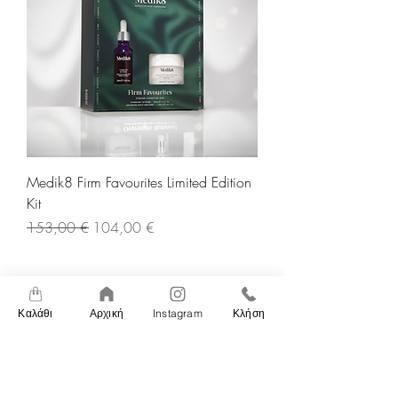
Medik8 Firm Favourites Limited Edition
Kit
Κανονική τιμή
Τιμή Έκπτωσης
153,00 €
104,00 €
Καλάθι
Αρχική
Instagram
Κλήση