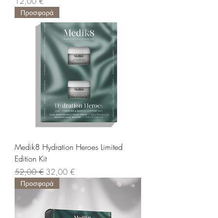
Τιμή
12,00 €
Προσφορά
Medik8 Hydration Heroes Limited
Edition Kit
Κανονική τιμή
Τιμή Έκπτωσης
52,00 €
32,00 €
Προσφορά