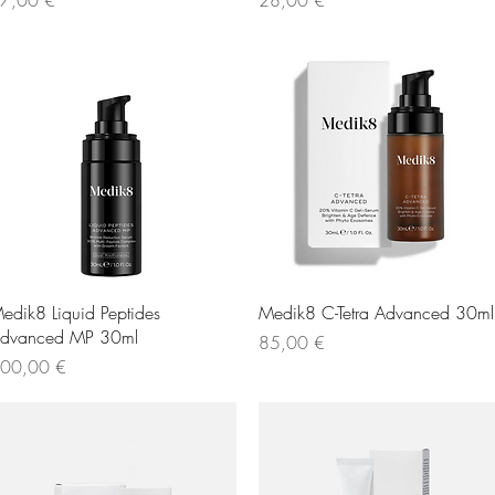
Γρήγορη προβολή
Γρήγορη προβολή
edik8 Liquid Peptides
Medik8 C-Tetra Advanced 30ml
dvanced MP 30ml
Τιμή
85,00 €
ιμή
00,00 €