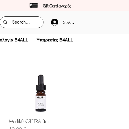
Gift Card
αγορές
Σύνδεση
ολογία B4ALL
Υπηρεσίες B4ALL
Γρήγορη προβολή
Medik8 C-TETRA 8ml
Τιμή
19,00 €