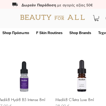
Δωρεάν Παράδοση
με αγορές αξίας 50€
Shop Πρόσωπο
F Skin Routines
Shop Brands
Τεχν
Γρήγορη προβολή
Γρήγορη προβολή
edik8 Hydr8 B5 Intense 8ml
Medik8 C-Tetra Luxe 8ml
ιμή
Τιμή
7,00 €
28,00 €