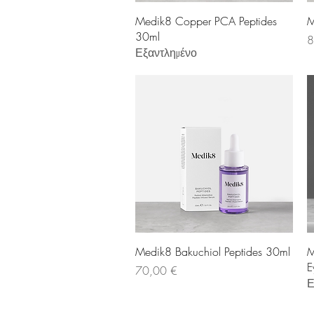
Γρήγορη προβολή
Medik8 Copper PCA Peptides
M
30ml
Τ
8
Εξαντλημένο
Γρήγορη προβολή
Medik8 Bakuchiol Peptides 30ml
M
E
Τιμή
70,00 €
Ε