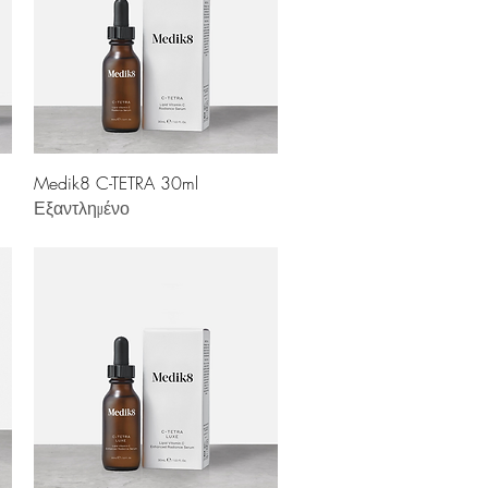
Γρήγορη προβολή
Medik8 C-TETRA 30ml
Εξαντλημένο