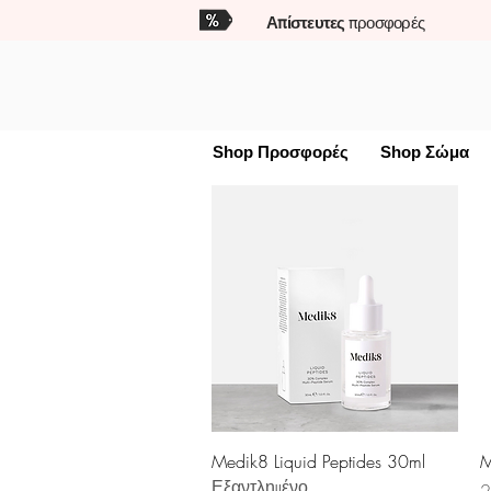
Απίστευτες
προσφορές
Shop Προσφορές
Shop Σώμα
Γρήγορη προβολή
Medik8 Liquid Peptides 30ml
M
Εξαντλημένο
Τ
2