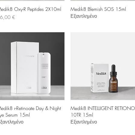
Γρήγορη προβολή
Γρήγορη προβολή
edik8 Oxy-R Peptides 2X10ml
Medik8 Blemish SOS 15ml
Εξαντλημένο
ιμή
6,00 €
Γρήγορη προβολή
Γρήγορη προβολή
edik8 r-Retinoate Day & Night
Medik8 INTELLIGENT RETIONO
ye Serum 15ml
10TR 15ml
ξαντλημένο
Εξαντλημένο