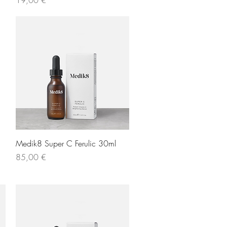
Γρήγορη προβολή
Medik8 Super C Ferulic 30ml
Τιμή
85,00 €