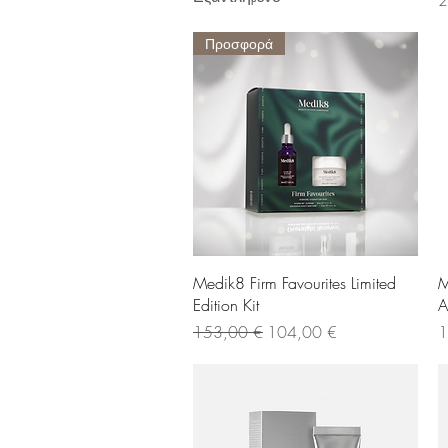
Προσφορά
Γρήγορη προβολή
Medik8 Firm Favourites Limited
M
Edition Kit
A
Κανονική τιμή
Τιμή Έκπτωσης
Τ
153,00 €
104,00 €
1