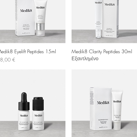
Γρήγορη προβολή
Γρήγορη προβολή
edik8 Eyelift Peptides 15ml
Medik8 Clarity Peptides 30ml
Εξαντλημένο
ιμή
8,00 €