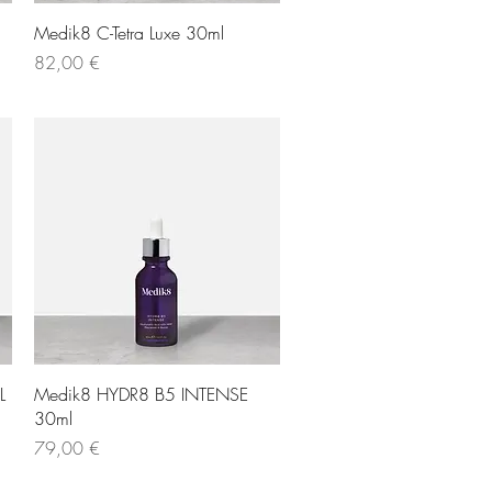
Γρήγορη προβολή
Medik8 C-Tetra Luxe 30ml
Τιμή
82,00 €
Γρήγορη προβολή
L
Medik8 HYDR8 B5 INTENSE
30ml
Τιμή
79,00 €