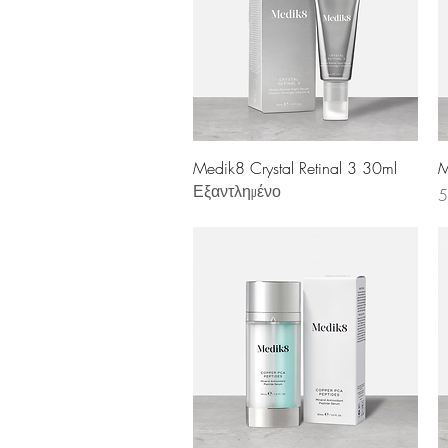
Γρήγορη προβολή
Medik8 Crystal Retinal 3 30ml
M
Εξαντλημένο
Τ
5