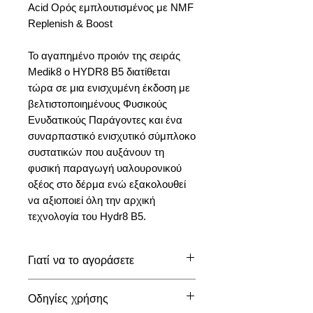
Acid Ορός εμπλουτισμένος με NMF
Replenish & Boost
Το αγαπημένο προιόν της σειράς
Medik8 ο HYDR8 B5 διατίθεται
τώρα σε μια ενισχυμένη έκδοση με
βελτιστοποιημένους Φυσικούς
Ενυδατικούς Παράγοντες και ένα
συναρπαστικό ενισχυτικό σύμπλοκο
συστατικών που αυξάνουν τη
φυσική παραγωγή υαλουρονικού
οξέος στο δέρμα ενώ εξακολουθεί
να αξιοποιεί όλη την αρχική
τεχνολογία του Hydr8 B5.
Γιατί να το αγοράσετε
- Για όσους επιθυμούν να διατηρήσουν
Οδηγίες χρήσης
υγιή επίπεδα ενυδάτωσης - Για όσους