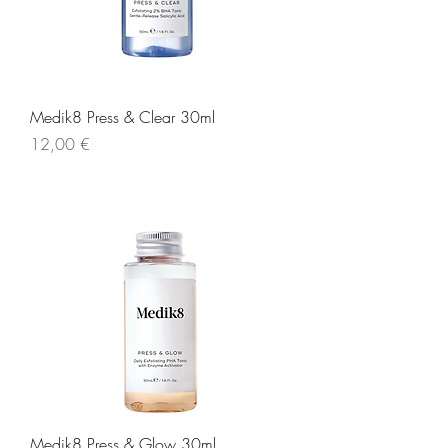
Medik8 Press & Clear 30ml
Τιμή
12,00 €
Medik8 Press & Glow 30ml