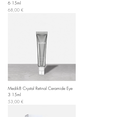
6 15ml
Τιμή
68,00 €
Medik8 Crystal Retinal Ceramide Eye
3 15ml
Τιμή
53,00 €