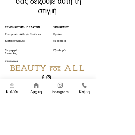
σας δείξουμε αυτή τη
στιγμή.
ΕΞΥΠΗΡΕΤΗΣΗ ΠΕΛΑΤΩΝ
ΥΠΗΡΕΣΙΕΣ
Επιστροφές - Αλλαγές Προϊόντων
Προϊόντα
Τρόποι Πληρωμής
Προσφορές
Πληροφορίες
Εξοπλισμός
Αποστολής
Επικοινωνία
Panagi Tsaldari 50
204 00, Xilokastro, Greece
Καλάθι
Αρχική
Instagram
Κλήση
ΔΕ
Κλειστά
ΤΡ
09:00 - 20:00
ΤΕ
09:00 - 17:00
+30 27430 23033
ΠΕ
09:00 - 20:00
ΠΑ
09:00 - 20:00
info@beautyforallshop.gr
Σα
09:00 - 17:00
ΚΥ
Κλειστά