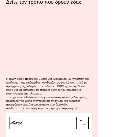
Δείτε τον τρόπο που δρουν εδώ:
Η ISOV Sorex προσφέρει λύσεις για ενυδάτωση, αντιγήρανση και
αναδόμηση της επιδερμίδας, συνδυάζοντας φυσικά συστατικά με
προηγμένες τεχνολογίες. Τα καλλυντικά ISOV έχουν σχεδιαστεί
ειδικά για να καλύψουν τις ανάγκες κάθε τύπου δέρματος με
εντυπωσιακά αποτελέσματα.
Τα ισχυρά αντιοξειδωτικά ενεργά συστατικά και οι εξειδικευμένες
φόρμουλες για βαθιά ανανέωση και ενίσχυση του δέρματος
προσφέρουν ορατά αποτελέσματα που διαρκούν.
Αφεθείτε στην αυθεντική κορεάτικη εμπειρία περιποίησης!
Φίλτρο