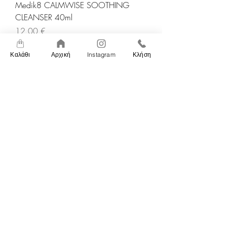
Medik8 CALMWISE SOOTHING
CLEANSER 40ml
Τιμή
12,00 €
Καλάθι
Αρχική
Instagram
Κλήση
Προσθήκη στο καλάθι