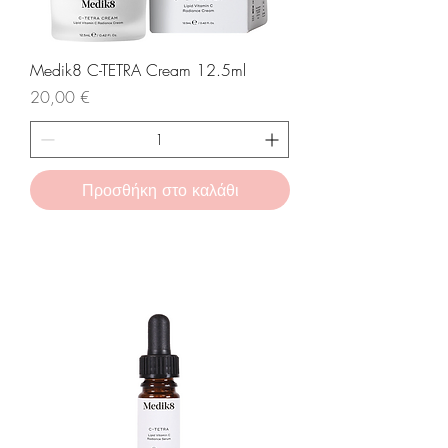
Medik8 C-TETRA Cream 12.5ml
Τιμή
20,00 €
Προσθήκη στο καλάθι