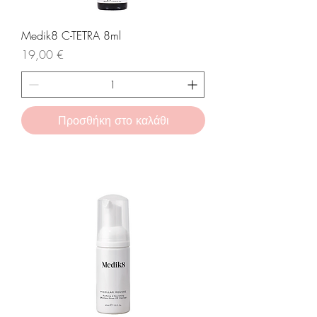
Medik8 C-TETRA 8ml
Τιμή
19,00 €
Προσθήκη στο καλάθι