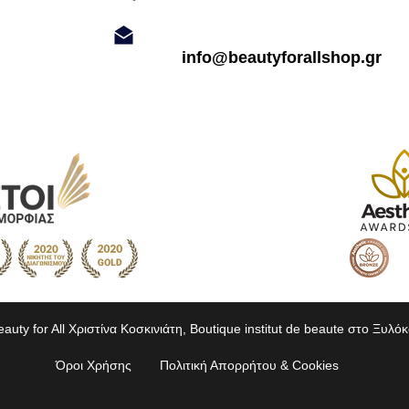
info@beautyforallshop.gr
uty for All Χριστίνα Κοσκινιάτη, Boutique institut de beaute στο Ξυλό
Όροι Χρήσης
Πολιτική Απορρήτου & Cookies