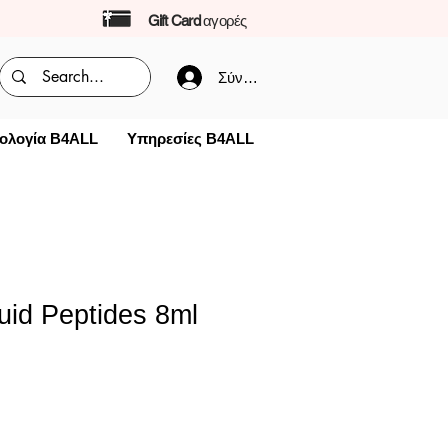
Gift Card
αγορές
Σύνδεση
ολογία B4ALL
Υπηρεσίες B4ALL
uid Peptides 8ml