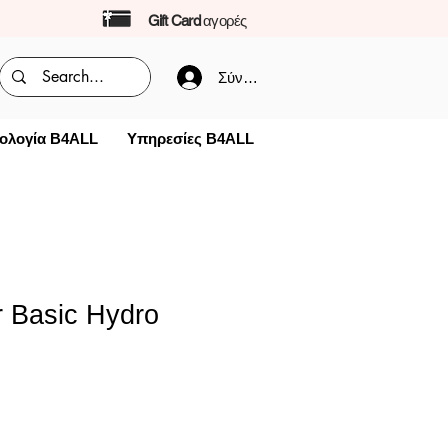
Gift Card
αγορές
Σύνδεση
ολογία B4ALL
Υπηρεσίες B4ALL
r Basic Hydro