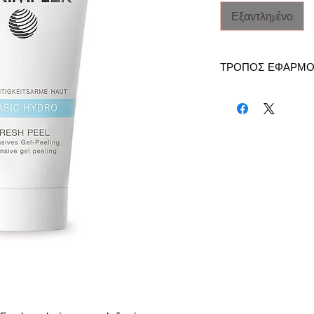
Εξαντλημένο
ΤΡΟΠΟΣ ΕΦΑΡΜΟ
Ανάλογα με τις προσω
φορές την εβδομάδα σ
κάνοντας ελαφρύ μασ
Αφαιρείτε με δροσερό
την κατάλληλη για το
RIMPLER MASK BAR.