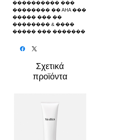
���������� ��� 
�������� �� AHA ��� 
����� ��� �� 
�������� & ���� 
����� ��� �������
Σχετικά
προϊόντα