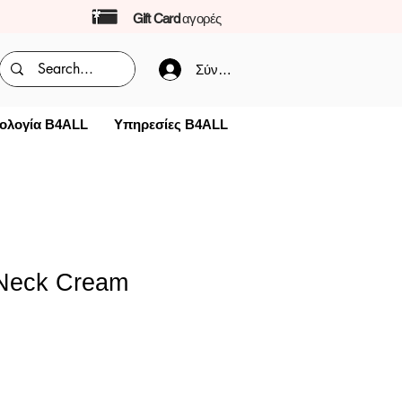
Gift Card
αγορές
Σύνδεση
ολογία B4ALL
Υπηρεσίες B4ALL
 Neck Cream