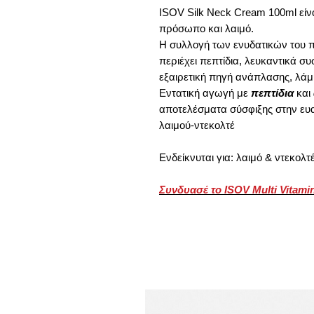
ISOV Silk Neck Cream 100ml είν
πρόσωπο και λαιμό.
Η συλλογή των ενυδατικών του π
περιέχει πεπτίδια, λευκαντικά συ
εξαιρετική πηγή ανάπλασης, λάμψ
Εντατική αγωγή με
πεπτίδια
και
αποτελέσματα σύσφιξης στην ευα
λαιμού-ντεκολτέ
Ενδείκνυται για: λαιμό & ντεκολτ
Συνδυασέ το ISOV Multi Vitam