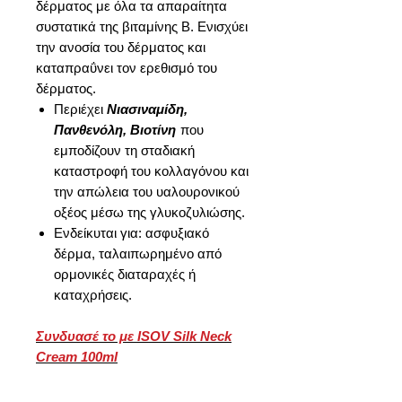
δέρματος με όλα τα απαραίτητα
συστατικά της βιταμίνης Β. Ενισχύει
την ανοσία του δέρματος και
καταπραΰνει τον ερεθισμό του
δέρματος.
Περιέχει
Νιασιναμίδη,
Πανθενόλη, Βιοτίνη
που
εμποδίζουν τη σταδιακή
καταστροφή του κολλαγόνου και
την απώλεια του υαλουρονικού
οξέος μέσω της γλυκοζυλιώσης.
Ενδείκυται για: ασφυξιακό
δέρμα, ταλαιπωρημένο από
ορμονικές διαταραχές ή
καταχρήσεις.
Συνδυασέ το με ISOV Silk Neck
Cream 100ml