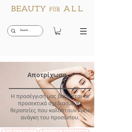
Αποτρίχωση
Η προσέγγισή μας βασίζεται σε
προσεκτικά σχεδιασμένες
θεραπείες που καλύπτουν κάθε
ανάγκη του προσώπου.
Διοδικό λέιζερ
Ενζυμική Αποτρίχωση