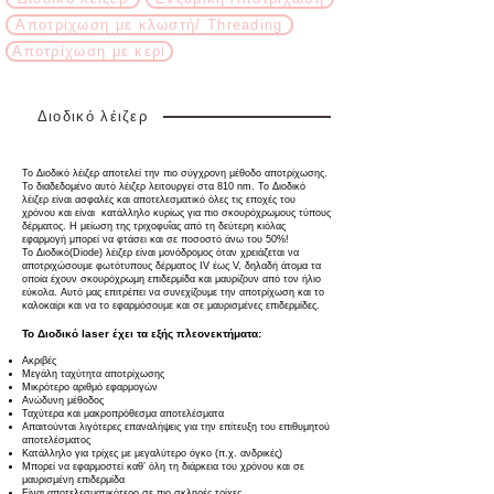
Αποτρίχωση με κλωστή/ Threading
Αποτρίχωση με κερί
Διοδικό λέιζερ
Το Διοδικό λέιζερ αποτελεί την πιο σύγχρονη μέθοδο αποτρίχωσης.
Το διαδεδομένο αυτό λέιζερ λειτουργεί στα 810 nm. Το Διοδικό
λέιζερ είναι ασφαλές και αποτελεσματικό όλες τις εποχές του
χρόνου και είναι κατάλληλο κυρίως για πιο σκουρόχρωμους τύπους
δέρματος. Η μείωση της τριχοφυΐας από τη δεύτερη κιόλας
εφαρμογή μπορεί να φτάσει και σε ποσοστό άνω του 50%!
Το Διοδικό(Diode) λέιζερ είναι μονόδρομος όταν χρειάζεται να
αποτριχώσουμε φωτότυπους δέρματος IV έως V, δηλαδή άτομα τα
οποία έχουν σκουρόχρωμη επιδερμίδα και μαυρίζουν από τον ήλιο
εύκολα. Αυτό μας επιτρέπει να συνεχίζουμε την αποτρίχωση και το
καλοκαίρι και να το εφαρμόσουμε και σε μαυρισμένες επιδερμίδες.
Το Διοδικό laser έχει τα εξής πλεονεκτήματα:
Ακριβές
Μεγάλη ταχύτητα αποτρίχωσης
Μικρότερο αριθμό εφαρμογών
Ανώδυνη μέθοδος
Ταχύτερα και μακροπρόθεσμα αποτελέσματα
Απαιτούνται λιγότερες επαναλήψεις για την επίτευξη του επιθυμητού
αποτελέσματος
Κατάλληλο για τρίχες με μεγαλύτερο όγκο (π.χ. ανδρικές)
Μπορεί να εφαρμοστεί καθ’ όλη τη διάρκεια του χρόνου και σε
μαυρισμένη επιδερμίδα
Είναι αποτελεσματικότερο σε πιο σκληρές τρίχες