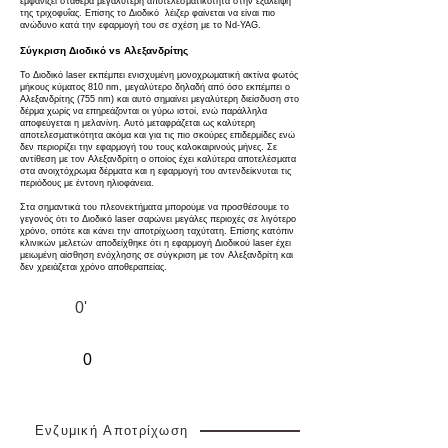
εμφανίζει σταθερά μεγαλύτερη αποτελεσματικότητα στην εξάλειψη
της τριχοφυΐας. Επίσης το Διοδικό λέιζερ φαίνεται να είναι πιο
ανώδυνο κατά την εφαρμογή του σε σχέση με το Nd-YAG.
Σύγκριση Διοδικό vs Αλεξανδρίτης
Το Διοδικό laser εκπέμπει ενισχυμένη μονοχρωματική ακτίνα φωτός
μήκους κύματος 810 nm, μεγαλύτερο δηλαδή από όσο εκπέμπει ο
Αλεξανδρίτης (755 nm) και αυτό σημαίνει μεγαλύτερη διείσδυση στο
δέρμα χωρίς να επηρεάζονται οι γύρω ιστοί, ενώ παράλληλα
αποφεύγεται η μελανίνη. Αυτό μεταφράζεται ως καλύτερη
αποτελεσματικότητα ακόμα και για τις πιο σκούρες επιδερμίδες ενώ
δεν περιορίζει την εφαρμογή του τους καλοκαιρινούς μήνες. Σε
αντίθεση με τον Αλεξανδρίτη ο οποίος έχει καλύτερα αποτελέσματα
στα ανοιχτόχρωμα δέρματα και η εφαρμογή του αντενδείκνυται τις
περιόδους με έντονη ηλιοφάνεια.
Στα σημαντικά του πλεονεκτήματα μπορούμε να προσθέσουμε το
γεγονός ότι το Διοδικό laser σαρώνει μεγάλες περιοχές σε λιγότερο
χρόνο, οπότε και κάνει την αποτρίχωση ταχύτατη. Επίσης κατόπιν
κλινικών μελετών αποδείχθηκε ότι η εφαρμογή Διοδικού laser έχει
μειωμένη αίσθηση ενόχλησης σε σύγκριση με τον Αλεξανδρίτη και
δεν χρειάζεται χρόνο αποθεραπείας.
0'
0
Ενζυμική Αποτρίχωση