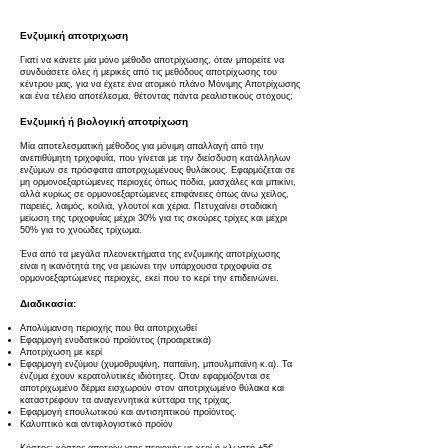
Ενζυμική αποτριχωση
Γιατί να κάνετε μία μόνο μέθοδο αποτρίχωσης, όταν μπορείτε να
συνδυάσετε όλες ή μερικές από τις μεθόδους αποτρίχωσης του
κέντρου μας, για να έχετε ένα ατομικό πλάνο Μόνιμης Αποτρίχωσης
και ένα τέλειο αποτέλεσμα, θέτοντας πάντα ρεαλιστικούς στόχους;
Ενζυμική ή βιολογική αποτρίχωση
Μία αποτελεσματική μέθοδος για μόνιμη απαλλαγή από την
ανεπιθύμητη τριχοφυΐα, που γίνεται με την διείσδυση κατάλληλων
ενζύμων σε πρόσφατα αποτριχωμένους θυλάκους. Εφαρμόζεται σε
μη ορμονοεξαρτώμενες περιοχές όπως πόδια, μασχάλες και μπικίνι,
αλλά κυρίως σε ορμονοεξαρτώμενες επιφάνειες όπως άνω χείλος,
παρειές, λαιμός, κοιλιά, γλουτοί και χέρια. Πετυχαίνει σταδιακή
μείωση της τριχοφυΐας μέχρι 30% για τις σκούρες τρίχες και μέχρι
50% για το χνοώδες τρίχωμα.
Ένα από τα μεγάλα πλεονεκτήματα της ενζυμικής αποτρίχωσης
είναι η ικανότητά της να μειώνει την υπάρχουσα τριχοφυϊα σε
ορμονοεξαρτώμενες περιοχές, εκεί που το κερί την επιδεινώνει.
Διαδικασία:
Απολύμανση περιοχής που θα αποτριχωθεί
Εφαρμογή ενυδατικού προϊόντος (προαιρετικά)
Αποτρίχωση με κερί
Εφαρμογή ενζύμου (χυμοθρυψίνη, παπαϊνη, μπουλμπαϊνη κ.α). Τα
ένζυμα έχουν κερατολυτικές ιδιότητες. Όταν εφαρμόζονται σε
αποτριχωμένο δέρμα εισχωρούν στον αποτριχωμένο θύλακα και
καταστρέφουν τα αναγεννητικά κύτταρα της τρίχας.
Εφαρμογή επουλωτικού και αντισηπτικού προϊόντος.
Καλυπτικό και αντιφλογιστικό προϊόν