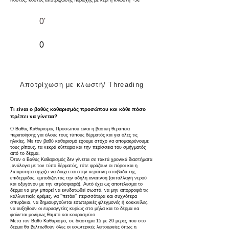
Κόστος: κόστος αποτρίχωσης περιοχής με κερί ή κλωστή +5€
0'
0
Αποτρίχωση με κλωστή/ Threading
Τι είναι ο βαθύς καθαρισμός προσώπου και κάθε πόσο
πρέπει να γίνεται?
Ο Βαθύς Καθαρισμός Προσώπου είναι η βασική θεραπεία
περιποίησης για όλους τους τύπους δέρματός και για όλες τις
ηλικίες. Με τον βαθύ καθαρισμό έχουμε στόχο να απομακρύνουμε
τους ρίπους, τα νεκρά κύτταρα και την περίσσεια του σμήγματός
από το δέρμα.
Όταν ο Βαθύς Καθαρισμός δεν γίνεται σε τακτά χρονικά διαστήματα
,ανάλογα με τον τύπο δέρματός, τότε φράζουν οι πόροι και η
λιπαρότητα αρχίζει να διαχέεται στην κεράτινη στοιβάδα της
επιδερμίδας, εμποδίζοντας την άδηλη αναπνοή (ανταλλαγή νερού
και οξυγόνου με την ατμόσφαιρά). Αυτό έχει ως αποτέλεσμα το
δέρμα να μην μπορεί να ενυδατωθεί σωστά, να μην απορροφά τις
καλλυντικές κρέμες, να ‘’πετάει’’ περισσότερα και συχνότερα
σπυράκια, να δημιουργούνται εσωτερικές φλεγμονές ή κοκκινίλες,
να αυξηθούν οι ευρυαγγείες κυρίως στο μήλα και το δέρμα να
φαίνεται μονίμως θαμπό και κουρασμένο.
Μετά τον Βαθύ Καθαρισμό, σε διάστημα 15 με 20 μέρες που στο
δέρμα θα βελτιωθούν όλες οι εσωτερικές λειτουργίες όπως η