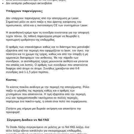
Δεν εκπέμπει ραδιενεργό ακτινοβολία
Υπάρχουν παρενέργειες;
Δεν υπάρχουν παρενέργειες από την αποτρίχωση με Laser.
Σημαντικό ρόλο σε αυτό παίζει η που άριστης κατάρτισης του
προσωπικού, αλλά και η πιστοποίηση CE των συστημάτων Laser.
Η αναισθητική κρέμα πριν τη συνεδρία συνίσταται για την αποφυγή
τυχόν πόνου. Ως πιθανή παρενέργεια μπορεί να θεωρηθεί η
προσωρινή ερυθρότητα της επιδερμίδας.
Ο αριθμός των επαναλήψεων καθώς και το διάστημα που μεσολαβεί
εξαρτάται από την περιοχή που εφαρμόζεται το laser, τον όγκο, την
ποιότητα και το χρώμα της τρίχας, καθώς και από την ύπαρξη ή μη
ορμονικών διαταραχών του ασθενούς. Με την πάροδο των
συνεδριών, οι ανεπιθύμητες τρίχες μειώνονται αισθητά και γίνονται
πιο απαλές και λεπτές. Ο αριθμός των συνεδριών που απαιτούνται
διαφέρει από άτομο σε άτομο. Συνήθως χρειάζονται από 6-8
συνεδρίες ανά 1-1,5 μήνα περίπου.
Κοστος
:
Το κόστος ποικίλει ανάλογα με την περιοχή της αποτρίχωσης. Ρόλο
παίζει το μέγεθος της περιοχής καθώς και ο αριθμός των
χτυπημάτων που απαιτούνται. Η τιμή εξαρτάται από την περιοχή,
ενώ εάν πραγματοποιηθεί ταυτόχρονα σε πολλές περιοχές,
παρέχουμε ένα πακέτο-τιμής, η οποία είναι πολύ πιο συμφέρουσα.
Ζητήστε μας σήμερα μια δωρεάν εκτίμηση και αποκτήστε την
προσφορά!
Σύγκριση Διοδικο vs Nd-YAG
Το Diode Λέιζερ συγκρινόμενο σε μελέτες με το Nd-YAG λέιζερ, ένα
άλλο λέιζερ εξίσου κατάλληλο για σκουρόχρωμες επιδερμίδες,