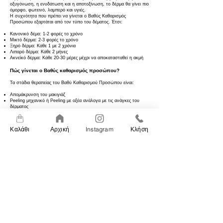
οξυγόνωση, η ενυδάτωση και η αποτοξίνωση, το δέρμα θα γίνει πιο
όμορφο, φωτεινό, λαμπερό και υγιές.
Η συχνότητα που πρέπει να γίνεται ο Βαθύς Καθαρισμός
Προσώπου εξαρτάται από τον τύπο του δέματος. Έτσι:
Κανονικό δέμα: 1-2 φορές το χρόνο
Μικτό δέρμα: 2-3 φορές το χρόνο
Ξηρό δέρμα: Κάθε 1 με 2 χρόνια
Λιπαρό δέρμα: Κάθε 2 μήνες
Ακνεϊκό δέρμα: Κάθε 20-30 μέρες μέχρι να αποκατασταθεί η ακμή
Πώς γίνεται ο Βαθύς καθαρισμός προσώπου?
Τα στάδια θεραπείας του Βαθύ Καθαρισμού Προσώπου είναι:
Απομάκρυνση του μακιγιάζ
Peeling μηχανικό ή Peeling με οξέα ανάλογα με τις ανάγκες του
δέρματος
Τοποθέτηση ειδικού προϊόντος μάσκας με ένζυμα ή ορού με οξέα τα
οποία βοηθούν στην ρευστοποίηση του σμήγματος
Ατμός για 20 λεπτά
Καλάθι
Αρχική
Instagram
Κλήση
Εξαγωγή σμήγματος
Αποστείρωση του δέρματος με υψίσυχνα ρεύματα και άλλα
αντισυπτικά προϊόντα
Ολοκληρωμένη θεραπεία ενυδάτωσης, αντιγήρανσης ή ρύθμισης
λιπαρότητας ανάλογα με τις ανάγκες του δέρματος.
0'
0