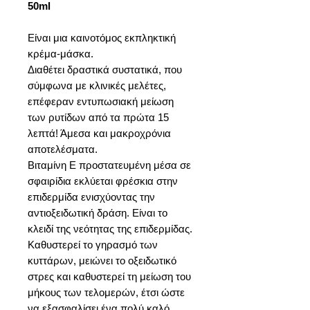
50ml
Είναι μια καινοτόμος εκπληκτική
κρέμα-μάσκα.
Διαθέτει δραστικά συστατικά, που
σύμφωνα με κλινικές μελέτες,
επέφεραν εντυπωσιακή μείωση
των ρυτίδων από τα πρώτα 15
λεπτά! Άμεσα και μακροχρόνια
αποτελέσματα.
Βιταμίνη Ε προστατευμένη μέσα σε
σφαιρίδια εκλύεται φρέσκια στην
επιδερμίδα ενισχύοντας την
αντιοξειδωτική δράση. Είναι το
κλειδί της νεότητας της επιδερμίδας.
Καθυστερεί το γηρασμό των
κυττάρων, μειώνει το οξειδωτικό
στρες και καθυστερεί τη μείωση του
μήκους των τελομερών, έτσι ώστε
να εξασφαλίσει ένα πολύ καλό