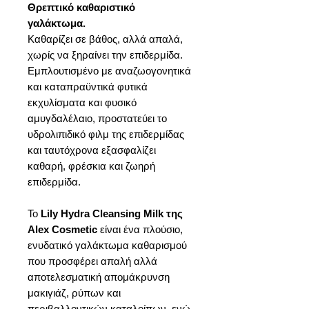
Θρεπτικό καθαριστικό
γαλάκτωμα.
Καθαρίζει σε βάθος, αλλά απαλά,
χωρίς να ξηραίνει την επιδερμίδα.
Εμπλουτισμένο με αναζωογονητικά
και καταπραϋντικά φυτικά
εκχυλίσματα και φυσικό
αμυγδαλέλαιο, προστατεύει το
υδρολιπιδικό φιλμ της επιδερμίδας
και ταυτόχρονα εξασφαλίζει
καθαρή, φρέσκια και ζωηρή
επιδερμίδα.
Το
Lily Hydra Cleansing Milk της
Alex Cosmetic
είναι ένα πλούσιο,
ενυδατικό γαλάκτωμα καθαρισμού
που προσφέρει απαλή αλλά
αποτελεσματική απομάκρυνση
μακιγιάζ, ρύπων και
περιβαλλοντικών καταλοίπων, ενώ