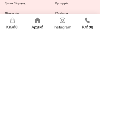
Τρόποι Πληρωμής
Προσφορές
Πληροφορίες
Εξοπλισμός
Αποστολής
Επικοινωνία
Καλάθι
Αρχική
Instagram
Κλήση
Panagi Tsaldari 50
204 00, Xilokastro, Greece
ΔΕ
Κλειστά
ΤΡ
09:00 - 20:00
ΤΕ
09:00 - 17:00
+30 27430 23033
ΠΕ
09:00 - 20:00
ΠΑ
09:00 - 20:00
info@beautyforallshop.gr
Σα
09:00 - 17:00
ΚΥ
Κλειστά
© Copyright 2021 Beauty for All Χριστίνα Κοσκινιάτη, Boutique institut de beaute στο
Ξυλόκαστρο