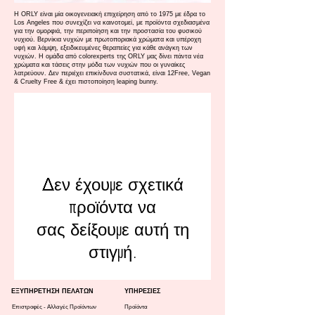
H ORLY είναι μία οικογενειακή επιχείρηση από το 1975 με έδρα το
Los Angeles που συνεχίζει να καινοτομεί, με προϊόντα σχεδιασμένα
για την ομορφιά, την περιποίηση και την προστασία του φυσικού
νυχιού. Βερνίκια νυχιών με πρωτοποριακά χρώματα και υπέροχη
υφή και λάμψη, εξειδικευμένες θεραπείες για κάθε ανάγκη των
νυχιών. Η ομάδα από colorexperts της ORLY μας δίνει πάντα νέα
χρώματα και τάσεις στην μόδα των νυχιών που οι γυναίκες
λατρεύουν. Δεν περιέχει επικίνδυνα συστατικά, είναι 12Free, Vegan
& Cruelty Free & έχει πιστοποίηση leaping bunny.
Δεν έχουμε σχετικά
προϊόντα να
σας δείξουμε αυτή τη
στιγμή.
ΕΞΥΠΗΡΕΤΗΣΗ ΠΕΛΑΤΩΝ
ΥΠΗΡΕΣΙΕΣ
Επιστροφές - Αλλαγές Προϊόντων
Προϊόντα