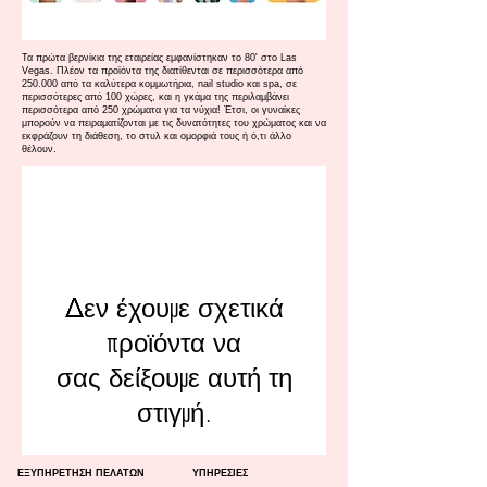
Τα πρώτα βερνίκια της εταιρείας εμφανίστηκαν το 80' στο Las
Vegas. Πλέον τα προϊόντα της διατίθενται σε περισσότερα από
250.000 από τα καλύτερα κομμωτήρια, nail studio και spa, σε
περισσότερες από 100 χώρες, και η γκάμα της περιλαμβάνει
περισσότερα από 250 χρώματα για τα νύχια! Έτσι, οι γυναίκες
μπορούν να πειραματίζονται με τις δυνατότητες του χρώματος και να
εκφράζουν τη διάθεση, το στυλ και ομορφιά τους ή ό,τι άλλο
θέλουν.
Δεν έχουμε σχετικά
προϊόντα να
σας δείξουμε αυτή τη
στιγμή.
ΕΞΥΠΗΡΕΤΗΣΗ ΠΕΛΑΤΩΝ
ΥΠΗΡΕΣΙΕΣ